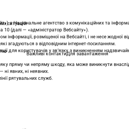
йт») є Національне агентство з комунікаційних та інформа
их ситуацій
a 10 (далі — «адміністратор Вебсайту»).
інформації, розміщеної на Вебсайті, і не несе жодної від
 які згадуються з відповідним інтернет-посиланням.
ї для користувачів у зв’язку з виникненням надзвичайної
гію
Важливі контакти
Для завантаження
-яку пряму чи непряму шкоду, яка може виникнути внаслід
 ні явних, ні неявних.
інії рятувальних служб.