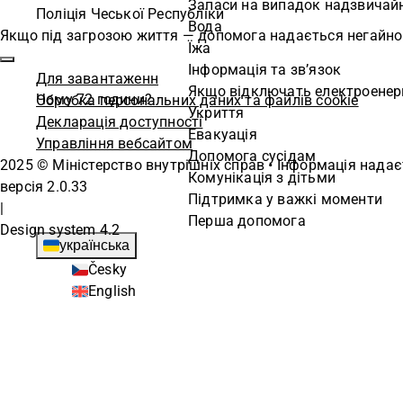
Запаси на випадок надзвичайн
Поліція Чеської Республіки
Вода
Якщо під загрозою життя — допомога надається негайно. 
Їжа
Інформація та зв’язок
Для завантаженн
Якщо відключать електроенер
Чому 72 години?
Обробка персональних даних та файлів cookie
Укриття
Декларація доступності
Евакуація
Управління вебсайтом
Допомога сусідам
2025 © Міністерство внутрішніх справ • Інформація надає
Комунікація з дітьми
версія
2.0.33
Підтримка у важкі моменти
|
Перша допомога
Design system
4.2
українська
Česky
English