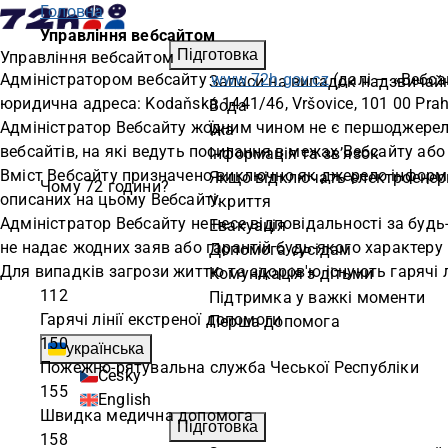
Головна
Управління вебсайтом
Підготовка
Управління вебсайтом
Адміністратором вебсайту
www.72h.gov.cz
(далі — «Вебса
Запаси на випадок надзвичайн
юридична адреса: Kodaňská 1441/46, Vršovice, 101 00 Prah
Вода
Адміністратор Вебсайту жодним чином не є першоджерелом 
Їжа
вебсайтів, на які ведуть посилання в межах Вебсайту або
Інформація та зв’язок
Вміст Вебсайту призначено виключно як джерело інформаці
Якщо відключать електроенер
Чому 72 години?
описаних на цьому Вебсайті.
Укриття
Адміністратор Вебсайту не несе відповідальності за будь
Евакуація
не надає жодних заяв або гарантій будь-якого характеру —
Допомога сусідам
Для випадків загрози життю та здоров'ю існують гарячі л
Комунікація з дітьми
112
Підтримка у важкі моменти
Гарячі лінії екстреної допомоги
Перша допомога
150
українська
Пожежно-рятувальна служба Чеської Республіки
Česky
155
English
Швидка медична допомога
Підготовка
158