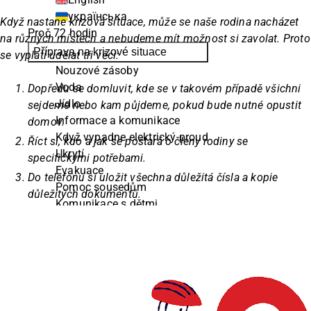
українська
Když nastane krizová situace, může se naše rodina nacházet
Proč 72 hodin
na různých místech a nebudeme mít možnost si zavolat. Proto
Příprava na krizové situace
se vyplatí udělat tři věci:
Nouzové zásoby
Voda
Dopředu se domluvit, kde se v takovém případě všichni
Jídlo
sejdeme nebo kam půjdeme, pokud bude nutné opustit
Informace a komunikace
domov.
Když vypadne elektrický proud
Říct si, kdo a jak se postará o členy rodiny se
Ukrytí
specifickými potřebami.
Evakuace
Do telefonu si uložit všechna důležitá čísla a kopie
Pomoc sousedům
důležitých dokumentů.
Komunikace s dětmi
Podpora v těžkých chvílích
Hlavní zásady první pomoci
Důležité kontakty
Ke stažení
Česky
English