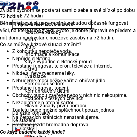
Zpět
Zvládli bychom se postarat sami o sebe a své blízké po dobu
Proč 72 hodin
72 hodin?
Během krizové situace možná nebudou dočasně fungovat
Příprava na krizové situace
věci, na které jsme zvyklí. Proto je dobré připravit se předem a
Nouzové zásoby
mít doma nachystané nouzové zásoby na 72 hodin.
Voda
Co se může v krizové situaci změnit?
Jídlo
Z kohoutku nepoteče voda.
Informace a komunikace
Nepůjde elektřina.
Když vypadne elektrický proud
Přestane fungovat telefon, televize a internet.
Ukrytí
Nikde si nevyzvedneme léky.
Evakuace
Nebudeme moci běžně vařit a ohřívat jídlo.
Pomoc sousedům
Přestane fungovat topení.
Komunikace s dětmi
Obchody budou zavřené nebo v nich nic nekoupíme.
Podpora v těžkých chvílích
Nezaplatíme platební kartou.
Hlavní zásady první pomoci
Toaletu bude možné spláchnout pouze jednou.
Důležité kontakty
Na čerpacích stanicích nenatankujeme.
Ke stažení
Přestane jezdit hromadná doprava.
Česky
Co když budeme každý jinde?
English