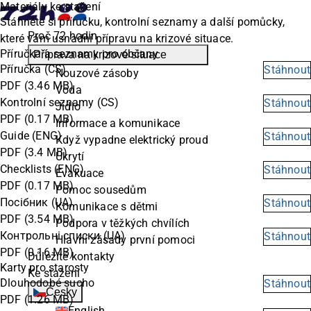
Materiály ke stažení
Stáhněte si příručku, kontrolní seznamy a další pomůcky,
Proč 72 hodin
které vám usnadní přípravu na krizové situace.
Příručka a seznamy pro občany
Příprava na krizové situace
Příručka (CS)
Stáhnout
Nouzové zásoby
PDF
(3.46 MB)
Voda
Kontrolní seznamy (CS)
Stáhnout
Jídlo
PDF
(0.17 MB)
Informace a komunikace
Guide (ENG)
Stáhnout
Když vypadne elektrický proud
PDF
(3.4 MB)
Ukrytí
Checklists (ENG)
Stáhnout
Evakuace
PDF
(0.17 MB)
Pomoc sousedům
Посібник (UA)
Stáhnout
Komunikace s dětmi
PDF
(3.54 MB)
Podpora v těžkých chvílích
Контрольні списки (UA)
Stáhnout
Hlavní zásady první pomoci
PDF
(0.16 MB)
Důležité kontakty
Karty pro starosty
Ke stažení
Dlouhodobé sucho
Stáhnout
Česky
PDF
(1.26 MB)
English