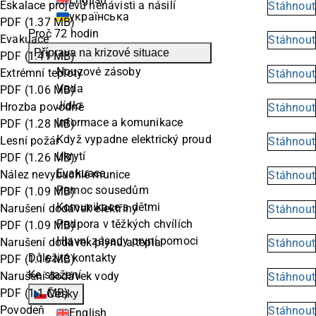
Eskalace projevů nenávisti a násilí
Stáhnout
українська
PDF
(1.37 MB)
Proč 72 hodin
Evakuace
Stáhnout
Příprava na krizové situace
PDF
(1.41 MB)
Nouzové zásoby
Extrémní teploty
Stáhnout
Voda
PDF
(1.06 MB)
Jídlo
Hrozba povodně
Stáhnout
Informace a komunikace
PDF
(1.28 MB)
Když vypadne elektrický proud
Lesní požár
Stáhnout
Ukrytí
PDF
(1.26 MB)
Evakuace
Nález nevybuchlé munice
Stáhnout
Pomoc sousedům
PDF
(1.09 MB)
Komunikace s dětmi
Narušení dodávek elektřiny
Stáhnout
Podpora v těžkých chvílích
PDF
(1.09 MB)
Hlavní zásady první pomoci
Narušení dodávek plynu a tepla
Stáhnout
Důležité kontakty
PDF
(1.16 MB)
Ke stažení
Narušení dodávek vody
Stáhnout
PDF
(1.1 MB)
Česky
Povodeň
Stáhnout
English