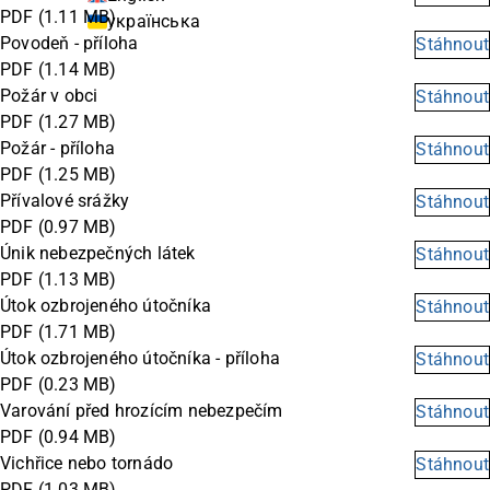
PDF
(1.11 MB)
українська
Povodeň - příloha
Stáhnout
PDF
(1.14 MB)
Požár v obci
Stáhnout
PDF
(1.27 MB)
Požár - příloha
Stáhnout
PDF
(1.25 MB)
Přívalové srážky
Stáhnout
PDF
(0.97 MB)
Únik nebezpečných látek
Stáhnout
PDF
(1.13 MB)
Útok ozbrojeného útočníka
Stáhnout
PDF
(1.71 MB)
Útok ozbrojeného útočníka - příloha
Stáhnout
PDF
(0.23 MB)
Varování před hrozícím nebezpečím
Stáhnout
PDF
(0.94 MB)
Vichřice nebo tornádo
Stáhnout
PDF
(1.03 MB)