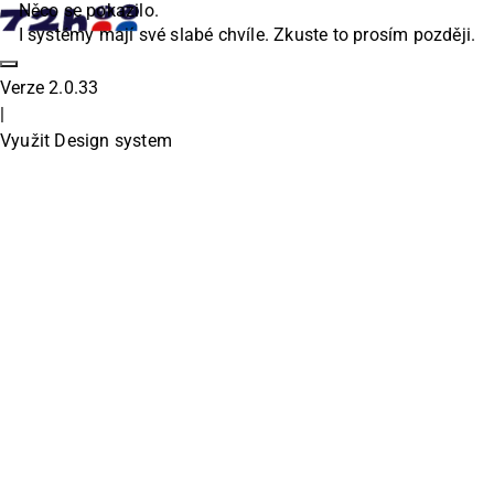
Něco se pokazilo.
I systémy mají své slabé chvíle. Zkuste to prosím později.
Verze
2.0.33
|
Využit Design system